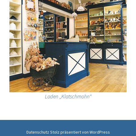
Laden „Klatschmohn“
Datenschutz
Stolz präsentiert von WordPress